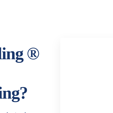
ling ®
ing?