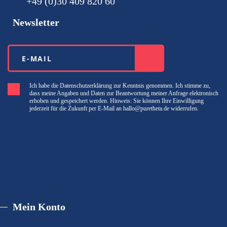
+49 (0)30 ‪409 820 60‬
Newsletter
Ich habe die Datenschutzerklärung zur Kenntnis genommen. Ich stimme zu,
dass meine Angaben und Daten zur Beantwortung meiner Anfrage elektronisch
erhoben und gespeichert werden. Hinweis: Sie können Ihre Einwilligung
jederzeit für die Zukunft per E-Mail an hallo@puretheta.de widerrufen.
Mein Konto