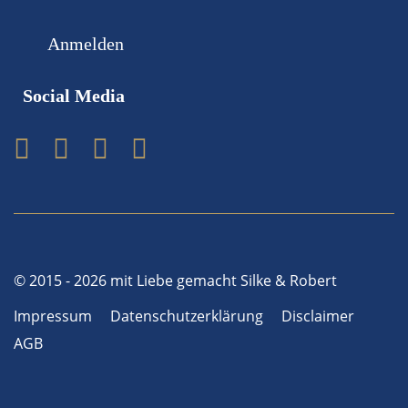
Anmelden
Social Media
© 2015 - 2026 mit Liebe gemacht Silke & Robert
Impressum
Datenschutzerklärung
Disclaimer
AGB