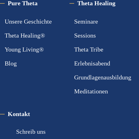
Pure Theta
Theta Healing
Unsere Geschichte
Seminare
Theta Healing®
Sessions
Young Living®
Theta Tribe
Blog
Erlebnisabend
Grundlagenausbildung
Meditationen
Kontakt
Schreib uns