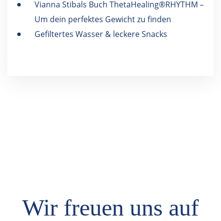
Vianna Stibals Buch ThetaHealing®RHYTHM –
Um dein perfektes Gewicht zu finden
Gefiltertes Wasser & leckere Snacks
Wir freuen uns auf