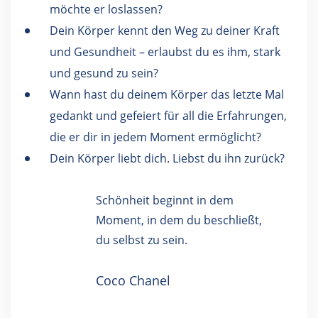
möchte er loslassen?
Dein Körper kennt den Weg zu deiner Kraft
und Gesundheit – erlaubst du es ihm, stark
und gesund zu sein?
Wann hast du deinem Körper das letzte Mal
gedankt und gefeiert für all die Erfahrungen,
die er dir in jedem Moment ermöglicht?
Dein Körper liebt dich. Liebst du ihn zurück?
Schönheit beginnt in dem
Moment, in dem du beschließt,
du selbst zu sein.
Coco Chanel