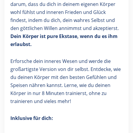
darum, dass du dich in deinem eigenen Körper
wohl fühlst und inneren Frieden und Glück
findest, indem du dich, dein wahres Selbst und
den göttlichen Willen annimmst und akzeptierst.
Dein Körper ist pure Ekstase, wenn du es ihm
erlaubst.
Erforsche dein inneres Wesen und werde die
großartigste Version von dir selbst. Entdecke, wie
du deinen Körper mit den besten Gefühlen und
Speisen nähren kannst. Lerne, wie du deinen
Körper in nur 8 Minuten trainierst, ohne zu
trainieren und vieles mehr!
Inklusive für dich: