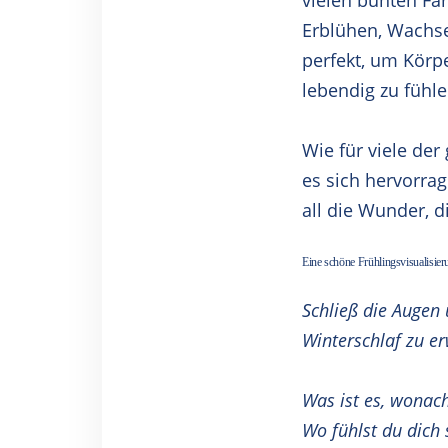
vielen bunten Fa
Erblühen, Wachsen
perfekt, um Körp
lebendig zu fühl
Wie für viele der
es sich hervorra
all die Wunder, 
Eine schöne Frühlingsvisualisieru
Schließ die Augen 
Winterschlaf zu er
Was ist es, wonac
Wo fühlst du dich s